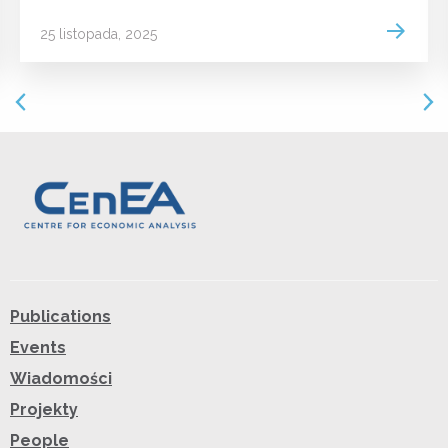
 more
Read m
25 listopada, 2025
Publications
Events
Wiadomości
Projekty
People