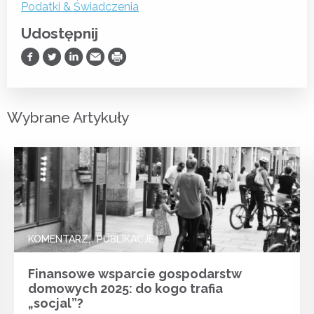
Podatki & Świadczenia
Udostępnij
Udostępnij na Facebooku
Udostępnij na Twitterze
Udostępnij na LinkedIn
Prześlij Emailem
Drukuj
Wybrane Artykuły
KOMENTARZ
PUBLIKACJE
Finansowe wsparcie gospodarstw
domowych 2025: do kogo trafia
„socjal”?