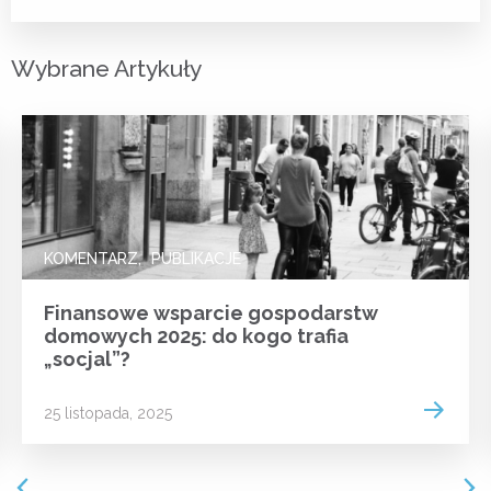
Wybrane Artykuły
KOMENTARZ
PUBLIKACJE
Finansowe wsparcie gospodarstw
domowych 2025: do kogo trafia
„socjal”?
 more
Read m
25 listopada, 2025