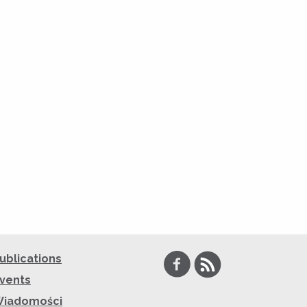
Facebook
RSS
ublications
vents
iadomości