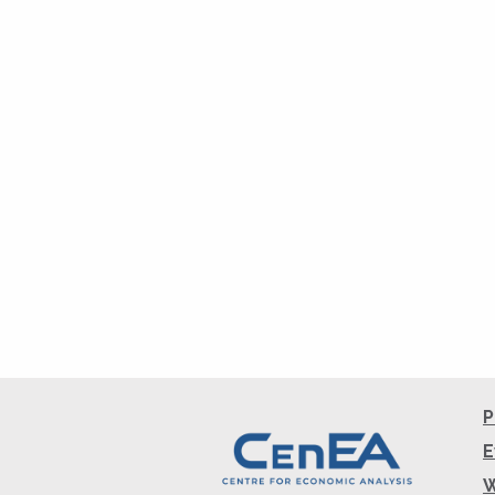
P
E
W