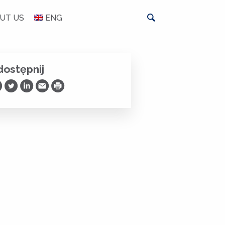
UT US
ENG
ostępnij
ostępnij na Facebooku
Udostępnij na Twitterze
Udostępnij na LinkedIn
Prześlij Emailem
Drukuj