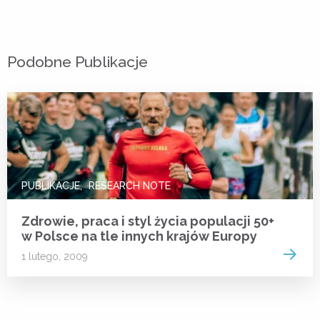
Podobne Publikacje
PUBLIKACJE
RESEARCH NOTE
Zdrowie, praca i styl życia populacji 50+
w Polsce na tle innych krajów Europy
Read 
1 lutego, 2009