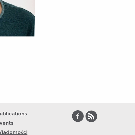
Facebook
RSS
ublications
vents
iadomości