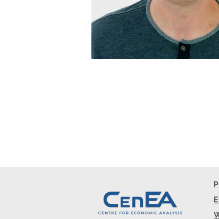
P
E
W