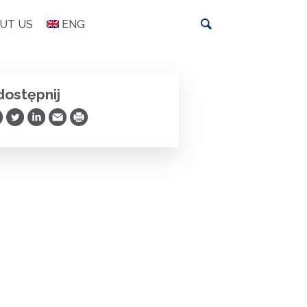
UT US
ENG
ostępnij
ostępnij na Facebooku
Udostępnij na Twitterze
Udostępnij na LinkedIn
Prześlij Emailem
Drukuj