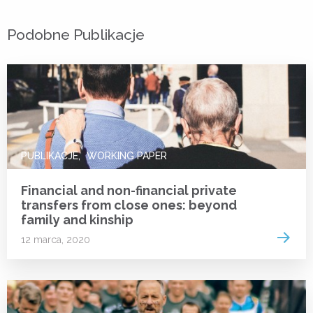
Podobne Publikacje
PUBLIKACJE
WORKING PAPER
Financial and non-financial private
transfers from close ones: beyond
family and kinship
Read 
12 marca, 2020