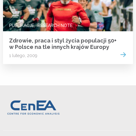
PUBLIKACJE
RESEARCH NOTE
Zdrowie, praca i styl życia populacji 50+
w Polsce na tle innych krajów Europy
Read 
1 lutego, 2009