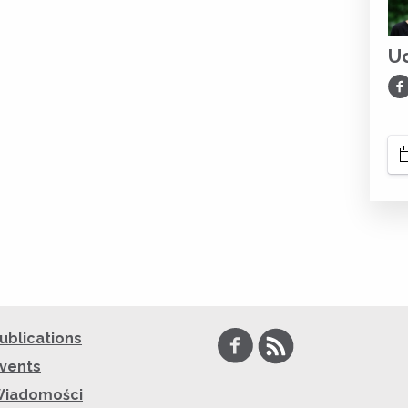
Ud
Ud
Facebook
RSS
ublications
vents
iadomości