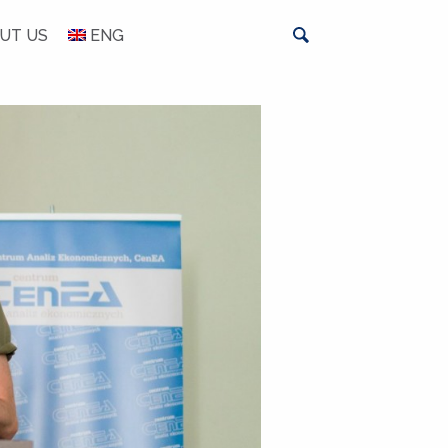
UT US
ENG