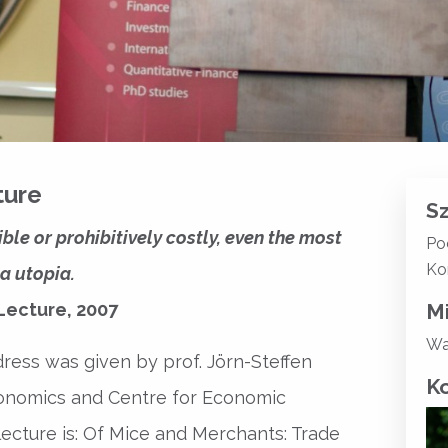
ture
S
ble or prohibitively costly, even the most
Po
Ko
a utopia.
Lecture, 2007
M
Wa
ess was given by prof. Jörn-Steffen
K
onomics and Centre for Economic
lecture is: Of Mice and Merchants: Trade