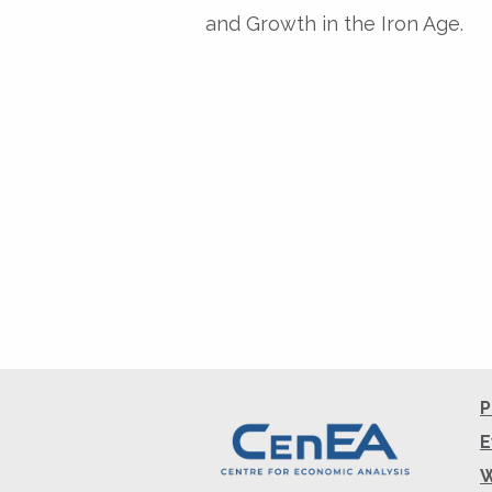
and Growth in the Iron Age.
P
E
W