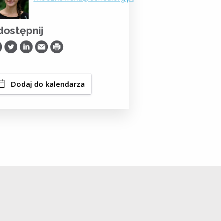
ostępnij
ostępnij na Facebooku
Udostępnij na Twitterze
Udostępnij na LinkedIn
Prześlij Emailem
Drukuj
Dodaj do kalendarza