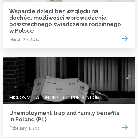
Wsparcie dzieci bez względu na
dochód: możliwości wprowadzenia
powszechnego świadczenia rodzinnego
w Polsce
Read 
March 26, 2014
MICROSIMULATION REPORT
PUBLICATION
Unemployment trap and family benefits
in Poland (PL)
Read 
February 1, 2014