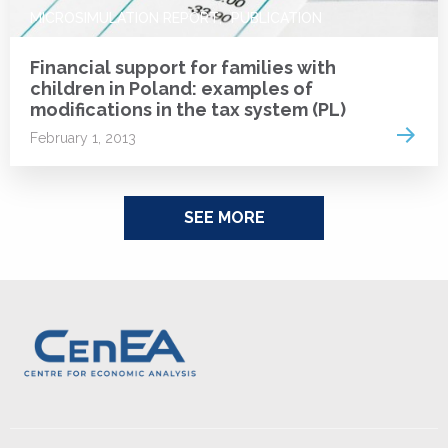
MICROSIMULATION REPORT
PUBLICATION
Financial support for families with
children in Poland: examples of
modifications in the tax system (PL)
Read 
February 1, 2013
SEE MORE