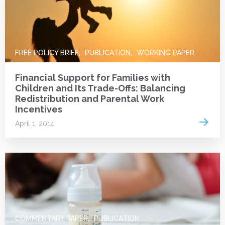
FREE POLICY BRIEF
PUBLICATION
WORKING PAPER
Financial Support for Families with
Children and Its Trade-Offs: Balancing
Redistribution and Parental Work
Incentives
Read 
April 1, 2014
COMMENTARY PAPER
PUBLICATION