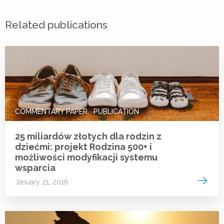
Related publications
COMMENTARY PAPER
PUBLICATION
25 miliardów złotych dla rodzin z
dziećmi: projekt Rodzina 500+ i
możliwości modyfikacji systemu
wsparcia
Read 
January 21, 2016