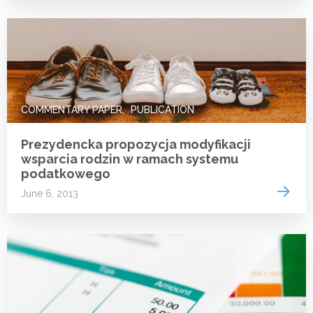
COMMENTARY PAPER
PUBLICATION
Prezydencka propozycja modyfikacji
wsparcia rodzin w ramach systemu
podatkowego
Read 
June 6, 2013