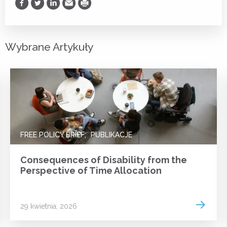
Udostępnij na Facebooku
Udostępnij na Twitterze
Udostępnij na LinkedIn
Prześlij Emailem
Drukuj
Wybrane Artykuły
FREE POLICY BRIEF
PUBLIKACJE
Consequences of Disability from the
Perspective of Time Allocation
 more
Read m
29 kwietnia, 2026