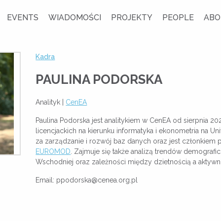
EVENTS
WIADOMOŚCI
PROJEKTY
PEOPLE
ABO
Kadra
PAULINA PODORSKA
Analityk |
CenEA
Paulina Podorska jest analitykiem w CenEA od sierpnia 202
licencjackich na kierunku informatyka i ekonometria na 
za zarządzanie i rozwój baz danych oraz jest członkie
EUROMOD
. Zajmuje się także analizą trendów demograf
Wschodniej oraz zależności między dzietnością a aktywno
Email: ppodorska@cenea.org.pl