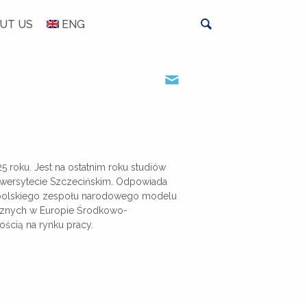
UT US
ENG
ppodorska@cenea.org.pl
5 roku. Jest na ostatnim roku studiów
Uniwersytecie Szczecińskim. Odpowiada
m polskiego zespołu narodowego modelu
icznych w Europie Środkowo-
ścią na rynku pracy.