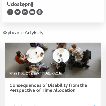
Udostępnij
Udostępnij na Facebooku
Udostępnij na Twitterze
Udostępnij na LinkedIn
Prześlij Emailem
Drukuj
Wybrane Artykuły
FREE POLICY BRIEF
PUBLIKACJE
Consequences of Disability from the
Perspective of Time Allocation