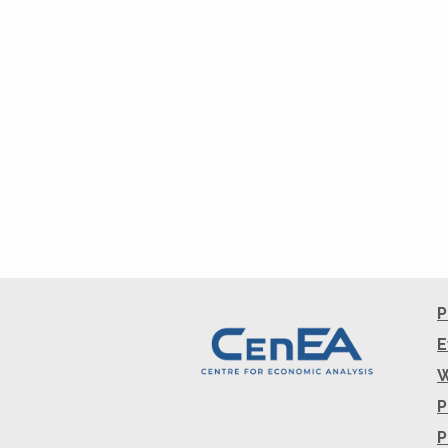
P
E
W
P
P