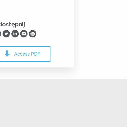
ostępnij
ostępnij na Facebooku
Udostępnij na Twitterze
Udostępnij na LinkedIn
Prześlij Emailem
Drukuj
Access PDF