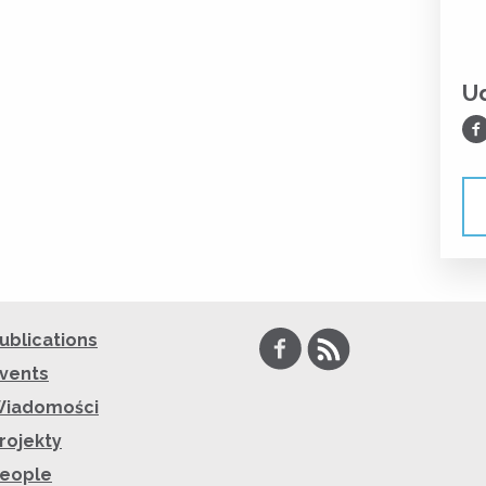
Ud
Ud
Facebook
RSS
ublications
vents
iadomości
rojekty
eople