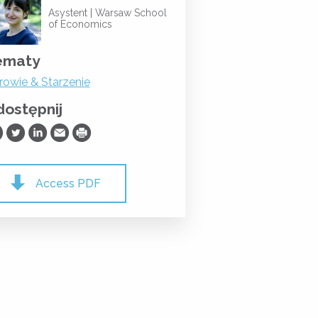
Asystent |
Warsaw School
of Economics
ematy
rowie & Starzenie
ostępnij
ostępnij na Facebooku
Udostępnij na Twitterze
Udostępnij na LinkedIn
Prześlij Emailem
Drukuj
Access PDF