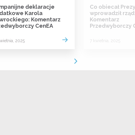
mpanijne deklaracje
Co obiecał Prez
datkowe Karola
wprowadził rząd
wrockiego: Komentarz
Komentarz
zedwyborczy CenEA
Przedwyborczy 
Read more
wietnia, 2025
7 kwietnia, 2025