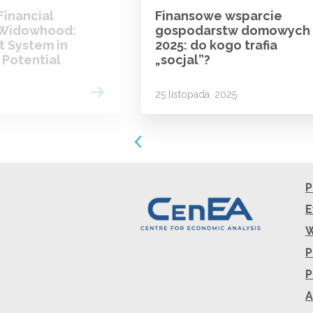
Financial
Finansowe wsparcie
 Widowhood:
gospodarstw domowych
t System in
2025: do kogo trafia
 Potential
„socjal”?
Read more
25 listopada, 2025
P
E
W
P
P
A