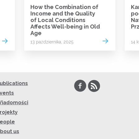
How the Combination of
Ka
Income and the Quality
po
of Local Conditions
Na
Affects Well-being in Old
Pr
Age
Read more
Read more
13 października, 2025
14 k
Facebook
RSS
ublications
vents
iadomości
rojekty
eople
bout us