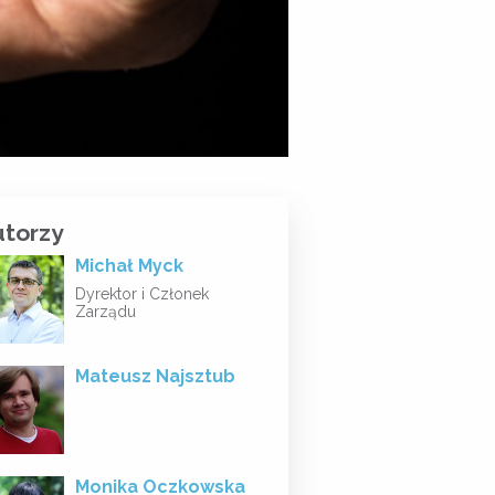
utorzy
Michał Myck
Dyrektor i Członek
Zarządu
Mateusz Najsztub
Monika Oczkowska