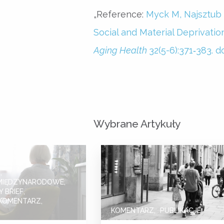
„Reference:
Myck M, Najsztub 
Social and Material Deprivati
Aging Health
32(5-6):371‐383. 
Wybrane Artykuły
I
MIĘDZYNARODOWE
 BRIEF
KOMENTARZ
KOMENTARZ
PUBLIKACJE