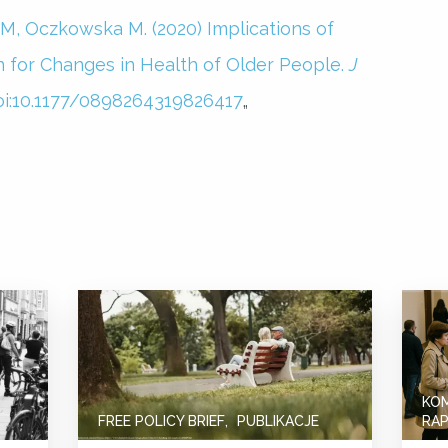
M, Oczkowska M. (2020) Implications of
on for Changes in Health of Older People.
J
doi:10.1177/0898264319826417
„
KO
FREE POLICY BRIEF
PUBLIKACJE
RA