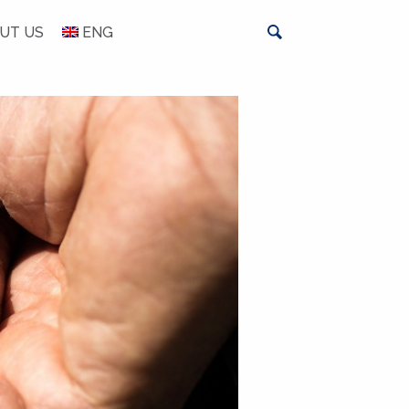
UT US
ENG