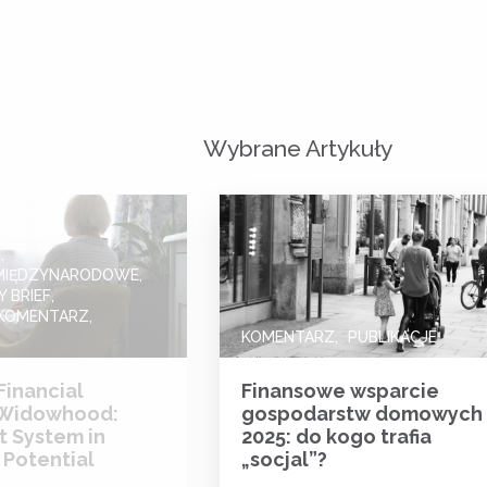
Wybrane Artykuły
I
MIĘDZYNARODOWE
 BRIEF
KOMENTARZ
KOMENTARZ
PUBLIKACJE
Financial
Finansowe wsparcie
 Widowhood:
gospodarstw domowych
t System in
2025: do kogo trafia
 Potential
„socjal”?