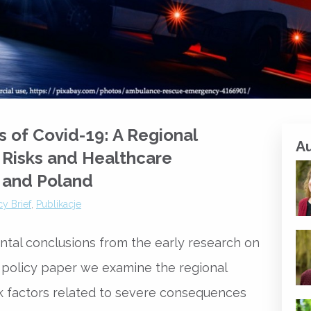
 of Covid-19: A Regional
A
 Risks and Healthcare
 and Poland
y Brief
,
Publikacje
tal conclusions from the early research on
s policy paper we examine the regional
k factors related to severe consequences