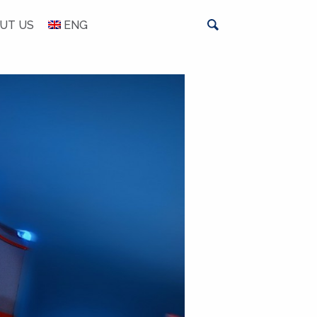
UT US
ENG