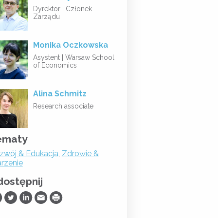
Dyrektor i Członek
Zarządu
Monika Oczkowska
Asystent |
Warsaw School
of Economics
Alina Schmitz
Research associate
ematy
zwój & Edukacja
,
Zdrowie &
arzenie
ostępnij
ostępnij na Facebooku
Udostępnij na Twitterze
Udostępnij na LinkedIn
Prześlij Emailem
Drukuj