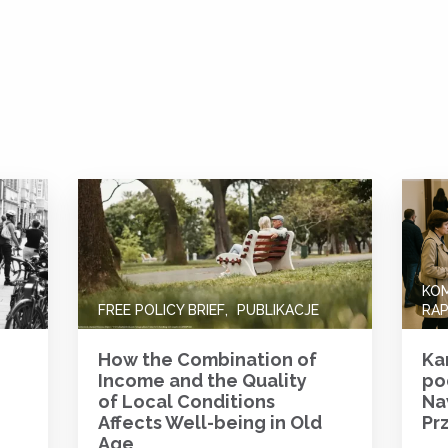
KO
FREE POLICY BRIEF
PUBLIKACJE
RA
How the Combination of
Ka
Income and the Quality
po
of Local Conditions
Na
Affects Well-being in Old
Pr
Age