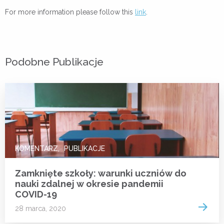
For more information please follow this
link
.
Podobne Publikacje
KOMENTARZ
PUBLIKACJE
Zamknięte szkoły: warunki uczniów do
nauki zdalnej w okresie pandemii
COVID-19
Read 
28 marca, 2020