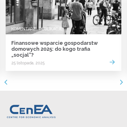
KOMENTARZ
PUBLIKACJE
Finansowe wsparcie gospodarstw
domowych 2025: do kogo trafia
„socjal”?
 more
Read m
25 listopada, 2025