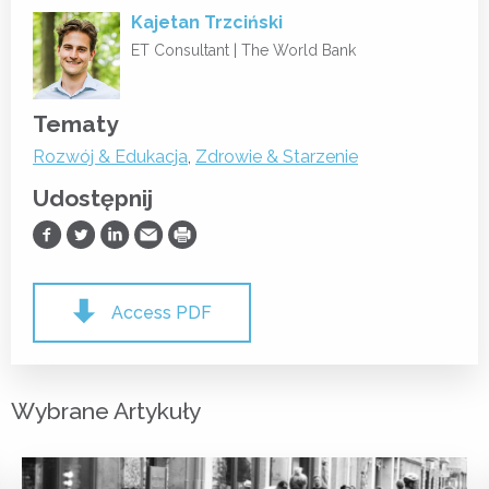
Kajetan Trzciński
ET Consultant |
The World Bank
Tematy
Rozwój & Edukacja
,
Zdrowie & Starzenie
Udostępnij
Udostępnij na Facebooku
Udostępnij na Twitterze
Udostępnij na LinkedIn
Prześlij Emailem
Drukuj
Access PDF
Wybrane Artykuły