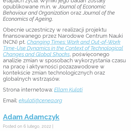
etapach życia. Wyniki jego badań zostały
opublikowane m.in. w
Journal of Economic
Behaviour and Organization
oraz
Journal of the
Economics of Ageing
.
Obecnie uczestniczy w realizacji projektu
finansowanego przez Narodowe Centrum Nauki
(NCN) pt.
Changing Times: Work and Out-of-Work
Time-Use Dynamics in the Context of Technological
Changes and Global Shocks
, poświęconego
analizie zmian w sposobach wykorzystania czasu
na pracę i aktywności pozazawodowe w
kontekście zmian technologicznych oraz
globalnych wstrząsów.
Strona internetowa:
Ellam Kulati
Email:
ekulati@cenea.org
Adam Adamczyk
Posted on 6 lutego, 2022 |