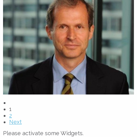
1
2
Next
Please activate some Widgets.