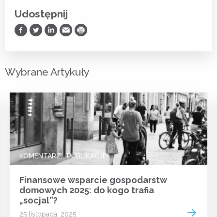
Udostępnij
Udostępnij na Facebooku
Udostępnij na Twitterze
Udostępnij na LinkedIn
Prześlij Emailem
Drukuj
Wybrane Artykuły
KOMENTARZ
PUBLIKACJE
Finansowe wsparcie gospodarstw
domowych 2025: do kogo trafia
„socjal”?
 more
Read m
25 listopada, 2025