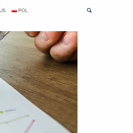
US
POL