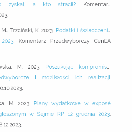
o zyskał, a kto stracił?
Komentarz
023.
M., Trzciński, K. 2023.
Podatki i świadczenia
 2023
. Komentarz Przedwyborczy CenEA
owska, M. 2023.
Poszukując kompromisu:
dwyborcze i możliwości ich realizacji
.
.10.2023.
ka, M. 2023.
Plany wydatkowe w exposé
głoszonym w Sejmie RP 12 grudnia 2023
.
12.2023.