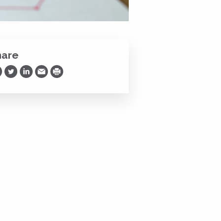
hare
are on Facebook
Share on Twitter
Share on LinkedIn
Share via Email
Print